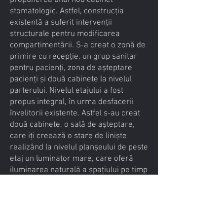
propunerea unui nou cabinet
stomatologic. Astfel, construcția
existentă a suferit intervenții
structurale pentru modificarea
compartimentării. S-a creat o zonă de
primire cu recepție, un grup sanitar
pentru pacienți, zona de așteptare
pacienți și două cabinete la nivelul
parterului. Nivelul etajului a fost
propus integral, în urma desfacerii
învelitorii existente. Astfel s-au creat
două cabinete, o sală de așteptare,
care iți creează o stare de liniște
realizând la nivelul planșeului de peste
etaj un luminator mare, care oferă
iluminarea naturală a spațiului pe timp
de zi. S-au adus accente moderne
acestui concept, prin integrarea
elementelor de finisaj, lemn, metal și
tencuiala structurată. Firma