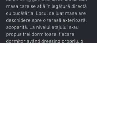
masa care se află în legătură directă
cu bucătăria. Locul de luat masa are
deschidere spre o terasă exterioară,
acoperită. La nivelul etajului s-au
propus trei dormitoare, fiecare
dormitor având dressing propriu, o
baie matrimonială și una separată.
Casa dispune de asemenea de un
garaj pentru o singură mașină la
nivelul demisolului.
contact@arhrevosolution.com
0755 935 099
Str. Fat-Frumos, Nr. 37A, Bl.