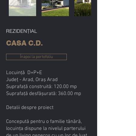
REZIDENȚIAL
CASA C.D.
Înapoi la portofoliu
Locuință D+P+E
Județ - Arad, Oraș Arad
Suprafață construită: 120.00 mp
Suprafață desfășurată: 360.00 mp
Detalii despre proiect
Concepută pentru o familie tânără,
locuința dispune la nivelul parterului
de un living generos cu un loc de luat